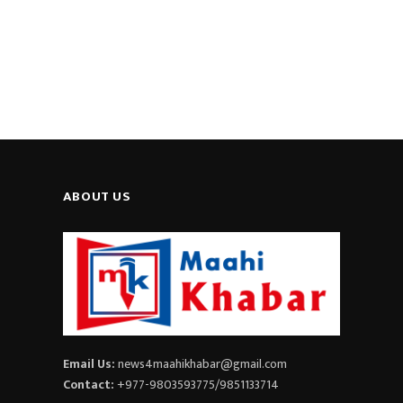
ABOUT US
Email Us:
news4maahikhabar@gmail.com
Contact:
+977-9803593775/9851133714