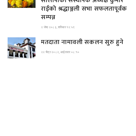
सालोपाका संस्थापक अध्यक्ष कुमार
राईको श्रद्धाञ्जली सभा सफलतापूर्वक
सम्पन्न
२ जेष्ठ २०८३, शनिबार १२:५९
मतदाता नामावली सकलन सुरु हुने
२२ चैत्र २०८२, आईतवार ०८:१०