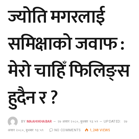
ज्योति मगरलाई
समिक्षाको जवाफ :
मेरो चाहिँ फिलिङ्स
हुदैन र ?
BY
MAAHIKHABAR
२७ असार २०८०, बुधबार १३:५१
UPDATED:
२७
असार २०८०, बुधबार १३:५१
NO COMMENTS
1,248
VIEWS