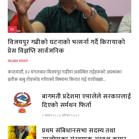
देश
विजयपुर गढीको घटनाको भत्सर्ना गर्दै किरायाको
प्रेस विज्ञप्ति सार्वजनिक
PADAM KIRATI
काठमाडौं, १२ मंगलबार।विजयपुर गढीमा अवस्थित राईहरूको आस्थाका
प्रतीक वाबु तोडफोड गरिएको विषयमा किरात राई यायोख्खा…
बागमती प्रदेशमा एमालेले सरकारलाई
दिएको सर्मथन फिर्ता
२ श्रावण २०८३, शनिबार १३:३०
प्रथम संबिधानसभा सदस्य तथा