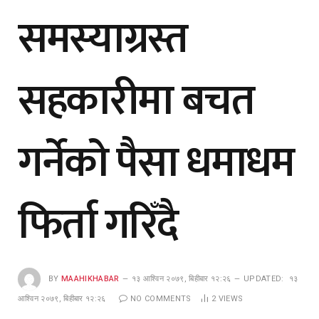
समस्याग्रस्त
सहकारीमा बचत
गर्नेको पैसा धमाधम
फिर्ता गरिँदै
BY
MAAHIKHABAR
१३ आश्विन २०७९, बिहीबार १२:२६
UPDATED:
१३
आश्विन २०७९, बिहीबार १२:२६
NO COMMENTS
2
VIEWS