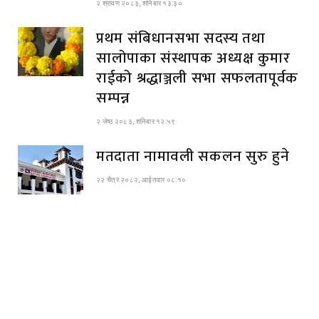
२ श्रावण २०८३, शनिबार १३:३०
प्रथम संबिधानसभा सदस्य तथा
सालोपाका संस्थापक अध्यक्ष कुमार
राईको श्रद्धाञ्जली सभा सफलतापूर्वक
सम्पन्न
२ जेष्ठ २०८३, शनिबार १२:५९
मतदाता नामावली सकलन सुरु हुने
२२ चैत्र २०८२, आईतवार ०८:१०