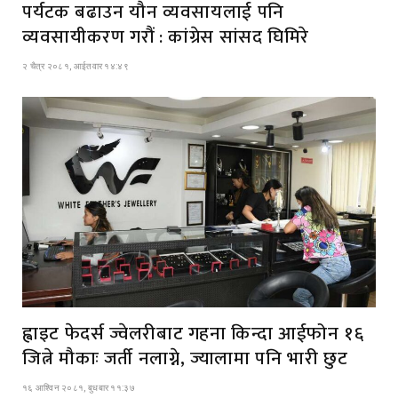
पर्यटक बढाउन यौन व्यवसायलाई पनि
व्यवसायीकरण गरौं : कांग्रेस सांसद घिमिरे
२ चैत्र २०८१, आईतवार १४:४९
ह्वाइट फेदर्स ज्वेलरीबाट गहना किन्दा आईफोन १६
जित्ने मौकाः जर्ती नलाग्ने, ज्यालामा पनि भारी छुट
१६ आश्विन २०८१, बुधबार ११:३७