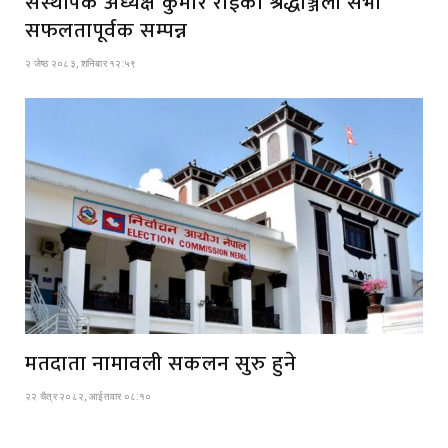
संस्थापक अध्यक्ष कुमार राईको श्रद्धाञ्जली सभा
सफलतापूर्वक सम्पन्न
२ जेष्ठ २०८३, शनिबार १२:५९
मतदाता नामावली सकलन सुरु हुने
२२ चैत्र २०८२, आईतवार ०८:१०