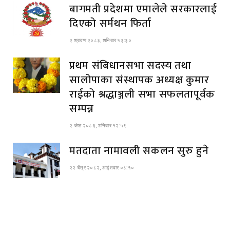
बागमती प्रदेशमा एमालेले सरकारलाई
दिएको सर्मथन फिर्ता
२ श्रावण २०८३, शनिबार १३:३०
प्रथम संबिधानसभा सदस्य तथा
सालोपाका संस्थापक अध्यक्ष कुमार
राईको श्रद्धाञ्जली सभा सफलतापूर्वक
सम्पन्न
२ जेष्ठ २०८३, शनिबार १२:५९
मतदाता नामावली सकलन सुरु हुने
२२ चैत्र २०८२, आईतवार ०८:१०