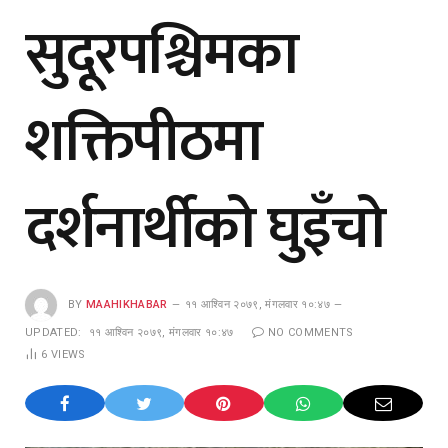
सुदूरपश्चिमका
शक्तिपीठमा
दर्शनार्थीको घुइँचो
BY
MAAHIKHABAR
११ आश्विन २०७९, मंगलवार १०:४७
UPDATED:
११ आश्विन २०७९, मंगलवार १०:४७
NO COMMENTS
6
VIEWS