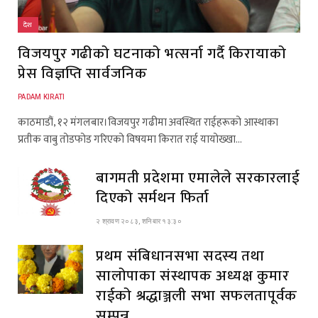
देश
विजयपुर गढीको घटनाको भत्सर्ना गर्दै किरायाको
प्रेस विज्ञप्ति सार्वजनिक
PADAM KIRATI
काठमाडौं, १२ मंगलबार।विजयपुर गढीमा अवस्थित राईहरूको आस्थाका
प्रतीक वाबु तोडफोड गरिएको विषयमा किरात राई यायोख्खा…
बागमती प्रदेशमा एमालेले सरकारलाई
दिएको सर्मथन फिर्ता
२ श्रावण २०८३, शनिबार १३:३०
प्रथम संबिधानसभा सदस्य तथा
सालोपाका संस्थापक अध्यक्ष कुमार
राईको श्रद्धाञ्जली सभा सफलतापूर्वक
सम्पन्न