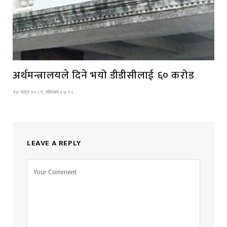
अर्थमन्त्रालयले दिने भयो डीडीसीलाई ६० करोड
१७ भाद्र २०८१, सोमबार ०७:१८
LEAVE A REPLY