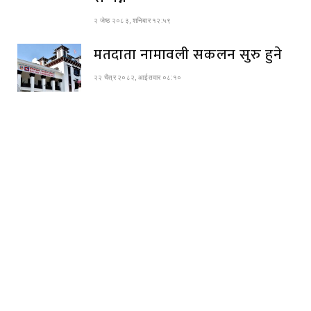
२ जेष्ठ २०८३, शनिबार १२:५९
मतदाता नामावली सकलन सुरु हुने
२२ चैत्र २०८२, आईतवार ०८:१०