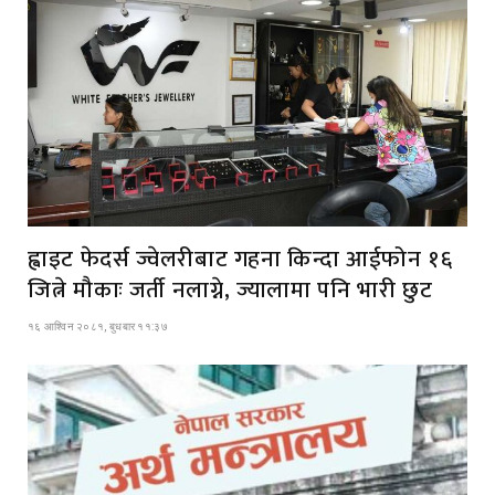
ह्वाइट फेदर्स ज्वेलरीबाट गहना किन्दा आईफोन १६
जित्ने मौकाः जर्ती नलाग्ने, ज्यालामा पनि भारी छुट
१६ आश्विन २०८१, बुधबार ११:३७