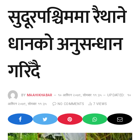
सुदूरपश्चिममा रैथाने
धानको अनुसन्धान
गरिँदै
BY
MAAHIKHABAR
१० आश्विन २०७९, सोमबार ११:३५
UPDATED:
१०
आश्विन २०७९, सोमबार ११:३५
NO COMMENTS
7
VIEWS