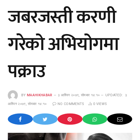
जबरजस्ती करणी
गरेको अभियोगमा
पक्राउ
BY
MAAHIKHABAR
३ आश्विन २०७९, सोमबार १४:१०
UPDATED:
३
आश्विन २०७९, सोमबार १४:१०
NO COMMENTS
0
VIEWS