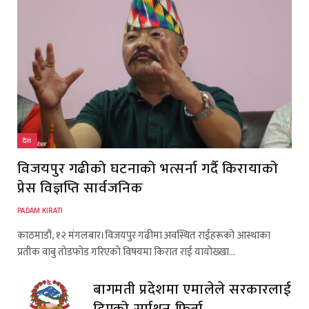
देश
विजयपुर गढीको घटनाको भत्सर्ना गर्दै किरायाको
प्रेस विज्ञप्ति सार्वजनिक
PADAM KIRATI
काठमाडौं, १२ मंगलबार।विजयपुर गढीमा अवस्थित राईहरूको आस्थाका
प्रतीक वाबु तोडफोड गरिएको विषयमा किरात राई यायोख्खा…
बागमती प्रदेशमा एमालेले सरकारलाई
दिएको सर्मथन फिर्ता