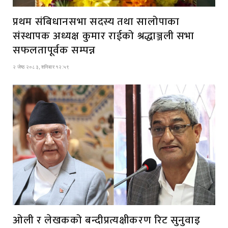
प्रथम संबिधानसभा सदस्य तथा सालोपाका
संस्थापक अध्यक्ष कुमार राईको श्रद्धाञ्जली सभा
सफलतापूर्वक सम्पन्न
२ जेष्ठ २०८३, शनिबार १२:५९
ओली र लेखकको बन्दीप्रत्यक्षीकरण रिट सुनुवाइ