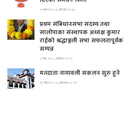
२ श्रावण २०८३, शनिबार १३:३०
प्रथम संबिधानसभा सदस्य तथा
सालोपाका संस्थापक अध्यक्ष कुमार
राईको श्रद्धाञ्जली सभा सफलतापूर्वक
सम्पन्न
२ जेष्ठ २०८३, शनिबार १२:५९
मतदाता नामावली सकलन सुरु हुने
२२ चैत्र २०८२, आईतवार ०८:१०