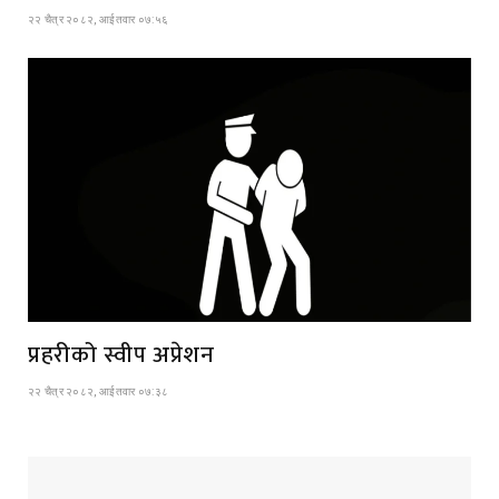
२२ चैत्र २०८२, आईतवार ०७:५६
प्रहरीको स्वीप अप्रेशन
२२ चैत्र २०८२, आईतवार ०७:३८