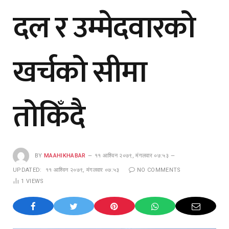
दल र उम्मेदवारको
खर्चको सीमा
तोकिँदै
BY
MAAHIKHABAR
११ आश्विन २०७९, मंगलवार ०७:५३
UPDATED:
११ आश्विन २०७९, मंगलवार ०७:५३
NO COMMENTS
1
VIEWS