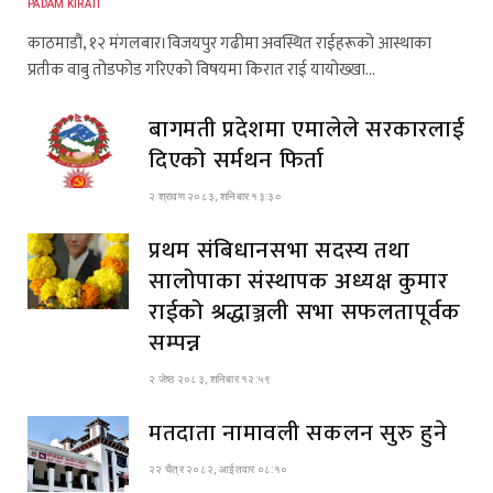
PADAM KIRATI
काठमाडौं, १२ मंगलबार।विजयपुर गढीमा अवस्थित राईहरूको आस्थाका
प्रतीक वाबु तोडफोड गरिएको विषयमा किरात राई यायोख्खा…
बागमती प्रदेशमा एमालेले सरकारलाई
दिएको सर्मथन फिर्ता
२ श्रावण २०८३, शनिबार १३:३०
प्रथम संबिधानसभा सदस्य तथा
सालोपाका संस्थापक अध्यक्ष कुमार
राईको श्रद्धाञ्जली सभा सफलतापूर्वक
सम्पन्न
२ जेष्ठ २०८३, शनिबार १२:५९
मतदाता नामावली सकलन सुरु हुने
२२ चैत्र २०८२, आईतवार ०८:१०