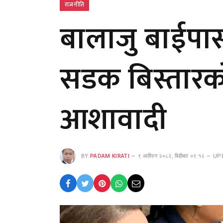
राजनीति
बालाजु बाईपास
सडक बिस्तारको 
आशावादी
BY
PADAM KIRATI
९ आश्विन २०८२, बिहीबार ०९:१२
UP