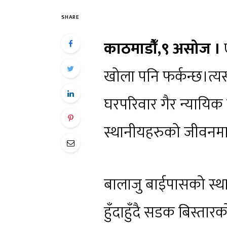
SHARE
काठमाडौँ‌,९ असोज
।
ए
खोला पनि फर्कन्छ।त्यस
घरपरिवार गैर न्यायिक
स्थानीयहरुको जीवनमा 
बालाजु बाईपासको स्था
हुँदाहुँदै सडक बिस्त