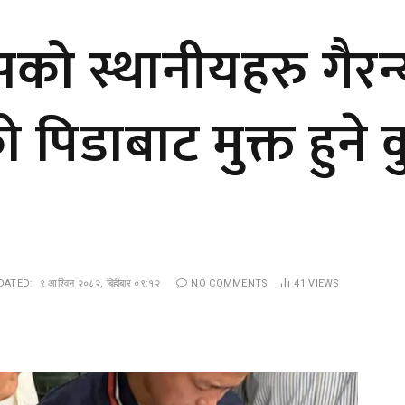
को स्थानीयहरु गैरन
पिडाबाट मुक्त हुने 
DATED:
९ आश्विन २०८२, बिहीबार ०९:१२
NO COMMENTS
41
VIEWS