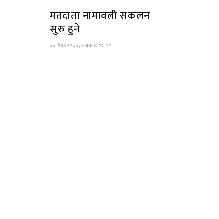
मतदाता नामावली सकलन
सुरु हुने
२२ चैत्र २०८२, आईतवार ०८:१०