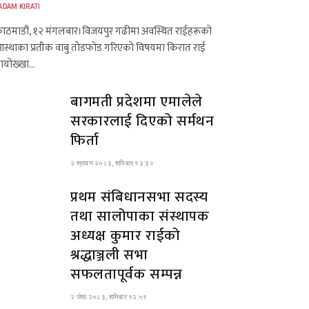
ADAM KIRATI
ाठमाडौं, १२ मंगलबार।विजयपुर गढीमा अवस्थित राईहरूको
स्थाका प्रतीक वाबु तोडफोड गरिएको विषयमा किरात राई
ायोख्खा…
बागमती प्रदेशमा एमालेले
सरकारलाई दिएको सर्मथन
फिर्ता
२ श्रावण २०८३, शनिबार १३:३०
प्रथम संबिधानसभा सदस्य
तथा सालोपाका संस्थापक
अध्यक्ष कुमार राईको
श्रद्धाञ्जली सभा
सफलतापूर्वक सम्पन्न
२ जेष्ठ २०८३, शनिबार १२:५९