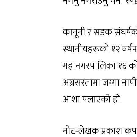
नगर्नु नगराउनु भनी स्प
कानूनी र सडक संघर्षक
स्थानीयहरूको १२ वर्
महानगरपालिका १६ को वड
अग्रसरतामा जग्गा नापी
आशा पलाएको हो।
नोट-लेखक प्रकाश कप