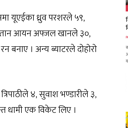
्रममा यूएईका ध्रुव परशरले ५९,
क
 कप्तान आयन अफ्जल खानले ३०,
P
न बनाए । अन्य ब्याटरले दोहोरो
क
आ
य
िपाठीले ४, सुवाश भण्डारीले ३,
न्त धामी एक विकेट लिए ।