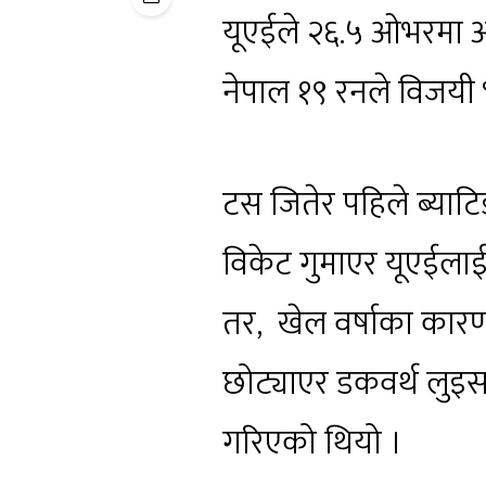
यूएईले २६.५ ओभरमा अ
नेपाल १९ रनले विजयी
टस जितेर पहिले ब्याट
विकेट गुमाएर यूएईलाई
तर, खेल वर्षाका कारण
छोट्याएर डकवर्थ लुइस 
गरिएको थियो ।