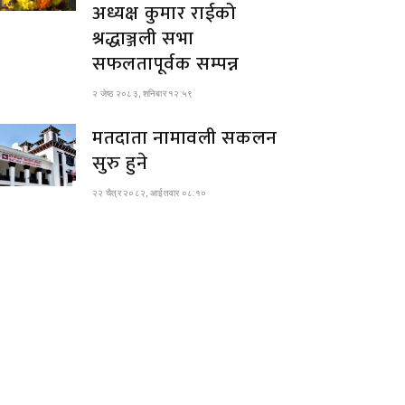
अध्यक्ष कुमार राईको
श्रद्धाञ्जली सभा
सफलतापूर्वक सम्पन्न
२ जेष्ठ २०८३, शनिबार १२:५९
मतदाता नामावली सकलन
सुरु हुने
२२ चैत्र २०८२, आईतवार ०८:१०