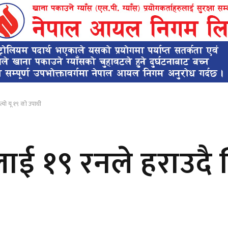
त्यो यू १९ को उपाधी
ाई १९ रनले हराउदै ज