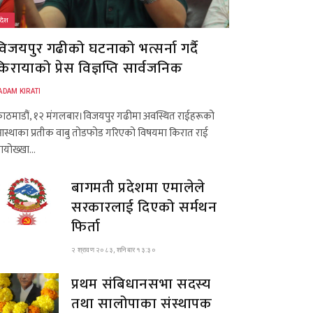
देश
विजयपुर गढीको घटनाको भत्सर्ना गर्दै
िरायाको प्रेस विज्ञप्ति सार्वजनिक
ADAM KIRATI
ाठमाडौं, १२ मंगलबार।विजयपुर गढीमा अवस्थित राईहरूको
स्थाका प्रतीक वाबु तोडफोड गरिएको विषयमा किरात राई
ायोख्खा…
बागमती प्रदेशमा एमालेले
सरकारलाई दिएको सर्मथन
फिर्ता
२ श्रावण २०८३, शनिबार १३:३०
प्रथम संबिधानसभा सदस्य
तथा सालोपाका संस्थापक