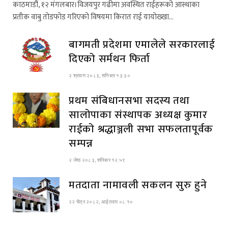
काठमाडौं, १२ मंगलबार।विजयपुर गढीमा अवस्थित राईहरूको आस्थाका
प्रतीक वाबु तोडफोड गरिएको विषयमा किरात राई यायोख्खा…
बागमती प्रदेशमा एमालेले सरकारलाई
दिएको सर्मथन फिर्ता
२ श्रावण २०८३, शनिबार १३:३०
प्रथम संबिधानसभा सदस्य तथा
सालोपाका संस्थापक अध्यक्ष कुमार
राईको श्रद्धाञ्जली सभा सफलतापूर्वक
सम्पन्न
२ जेष्ठ २०८३, शनिबार १२:५९
मतदाता नामावली सकलन सुरु हुने
२२ चैत्र २०८२, आईतवार ०८:१०