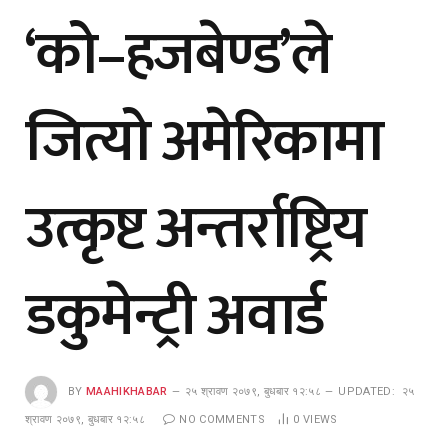
‘को–हजबेण्ड’ले
जित्यो अमेरिकामा
उत्कृष्ट अन्तर्राष्ट्रिय
डकुमेन्ट्री अवार्ड
BY
MAAHIKHABAR
२५ श्रावण २०७९, बुधबार १२:५८
UPDATED:
२५
श्रावण २०७९, बुधबार १२:५८
NO COMMENTS
0
VIEWS