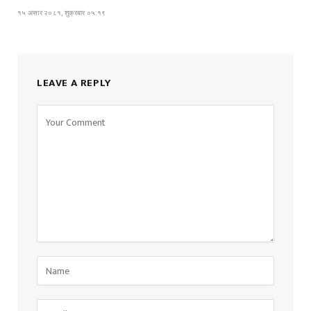
१५ असार २०८१, शुक्रबार ०५:१९
LEAVE A REPLY