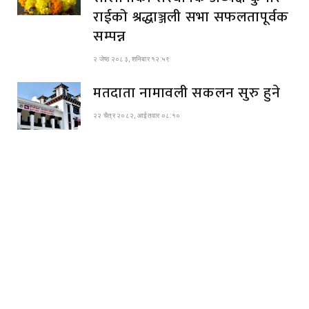
राईको श्रद्धाञ्जली सभा सफलतापूर्वक
सम्पन्न
२ जेष्ठ २०८३, शनिबार १२:५९
मतदाता नामावली सकलन सुरु हुने
२२ चैत्र २०८२, आईतवार ०८:१०