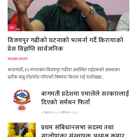
देश
विजयपुर गढीको घटनाको भत्सर्ना गर्दै किरायाको
प्रेस विज्ञप्ति सार्वजनिक
PADAM KIRATI
काठमाडौं, १२ मंगलबार।विजयपुर गढीमा अवस्थित राईहरूको आस्थाका
प्रतीक वाबु तोडफोड गरिएको विषयमा किरात राई यायोख्खा…
बागमती प्रदेशमा एमालेले सरकारलाई
दिएको सर्मथन फिर्ता
२ श्रावण २०८३, शनिबार १३:३०
प्रथम संबिधानसभा सदस्य तथा
सालोपाका संस्थापक अध्यक्ष कुमार