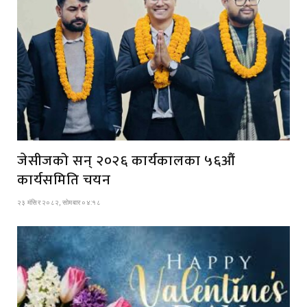
जेसीजको सन् २०२६ कार्यकालका ५६औं
कार्यसमिति चयन
२३ मंसिर २०८२, सोमबार ०४:१८